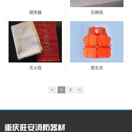
顺序器
石棉毯
灭火毯
救生衣
<
1
2
>