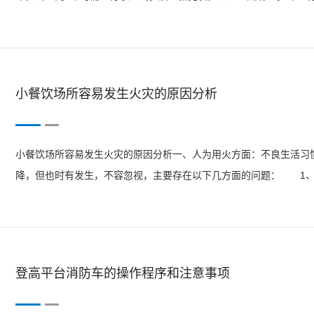
的压力表、瓶阀等主要部件出现缺失或损坏，外壳锈蚀、变形，使用
充装和更换。...
小餐饮场所容易发生火灾的原因分析
小餐饮场所容易发生火灾的原因分析一、人为用火方面：不良生活习
降，但也时有发生，不容忽视，主要存在以下几方面的问题： 1、
吃饭期间难免会有抽烟现象，而且烟头的一般温度在400-800℃，
点大体在1...
登高平台消防车的操作程序和注意事项