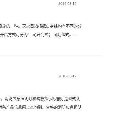
2016-03-12
设施的一种。灭火器箱根据自身结构有不同的分
方式可分为： a)开门式； b)翻盖式。...
2016-03-12
。消防应急照明灯和疏散指示标志灯是型式认
消防产品信息网上查询到。合格的消防应急照明
消防应急照明灯和疏散指示标志灯在断电后应