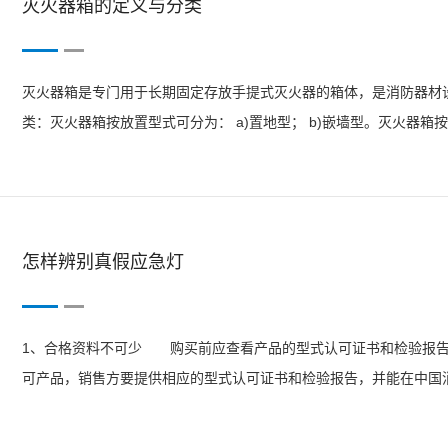
灭火器箱的定义与分类
灭火器箱是专门用于长期固定存放手提式灭火器的箱体，是消防器材
类：灭火器箱按放置型式可分为： a)置地型； b)嵌墙型。灭火器箱按开启
怎样辨别真假应急灯
1、合格资料不可少 购买前应查看产品的型式认可证书和检验报告
可产品，销售方要提供相应的型式认可证书和检验报告，并能在中国
灯和疏散指示标志灯都贴有新的身份证标识。2、简单测试知分晓 
能立即投入到应...