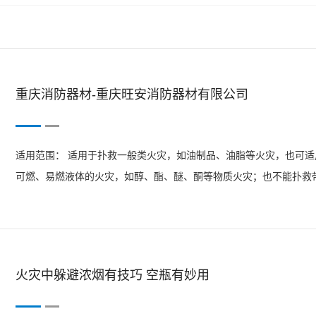
重庆消防器材-重庆旺安消防器材有限公司
适用范围： 适用于扑救一般类火灾，如油制品、油脂等火灾，也可适
可燃、易燃液体的火灾，如醇、酯、醚、酮等物质火灾；也不能扑救带
筒体上部的提环，迅速奔赴火场。这时应注意不得使灭火器过分倾斜
前...
火灾中躲避浓烟有技巧 空瓶有妙用