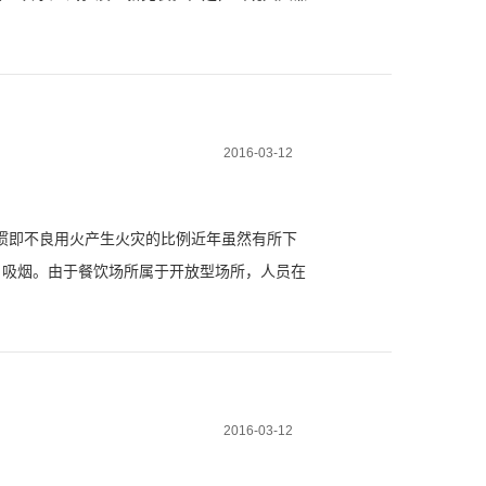
后或者压力表显示不足等情况，都应该进行药剂
2016-03-12
惯即不良用火产生火灾的比例近年虽然有所下
吸烟。由于餐饮场所属于开放型场所，人员在
而含有植物纤维的棉织物、纸张、木板等物品的燃
2016-03-12