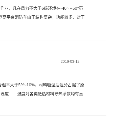
空作业，凡在风力不大于6级环境在-40°～50°范
登高平台消防车由于结构复杂，功能较多，对于
了解其正确用法，经过系统培训，才...
2016-03-12
率大于5%~10%，材料吸湿后湿分占据了原
、温度 温度对各类绝热材料导热系数均有直
时，松散材料的导热系数随着(来源:...