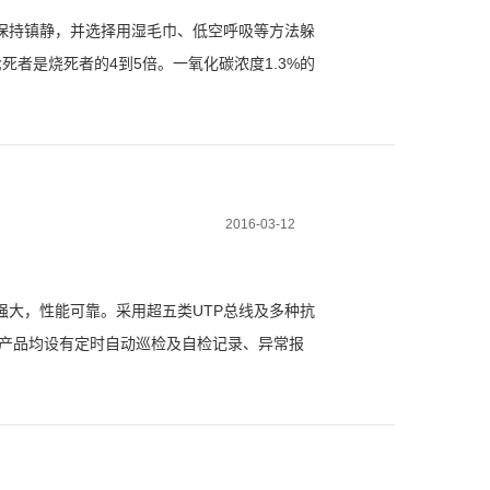
保持镇静，并选择用湿毛巾、低空呼吸等方法躲
是烧死者的4到5倍。一氧化碳浓度1.3%的
。 消防部门提醒，用湿毛巾捂鼻法很多人都
2016-03-12
大，性能可靠。采用超五类UTP总线及多种抗
统产品均设有定时自动巡检及自检记录、异常报
能详尽显示被保护回路断路器的基本设计参数和