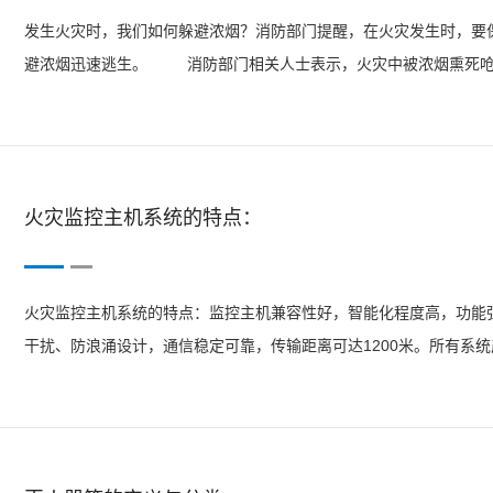
发生火灾时，我们如何躲避浓烟？消防部门提醒，在火灾发生时，要
避浓烟迅速逃生。 消防部门相关人士表示，火灾中被浓烟熏死呛死者
空气中，人吸上两三口就会失去知觉，呼吸1到3分钟就会导致死亡
不...
火灾监控主机系统的特点：
火灾监控主机系统的特点：监控主机兼容性好，智能化程度高，功能强
干扰、防浪涌设计，通信稳定可靠，传输距离可达1200米。所有系
警功能。探测器除具有独立的能显示故障性质的声光报警功能外，还
实际运行参...