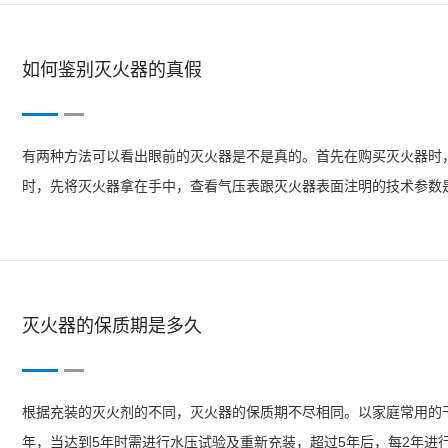
如何鉴别灭火器的真假
有两种方法可以看出眼前的灭火器是不是真的。首先在购买灭火器时
时，先将灭火器拿在手中，查看气压表跟灭火器表面注明的技术参数
看有无钢印。如果气压表跟参数不一致，灭火器底部也无钢印，这样
就是上网查询。在...
灭火器的保质期是多久
根据充装的灭火剂的不同，灭火器的保质期不尽相同。以家庭常用的
年，当达到5年时需进行水压试验及重新充装，超过5年后，每2年进