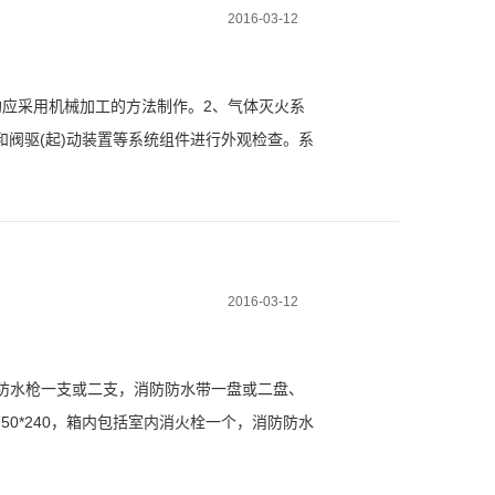
2016-03-12
均应采用机械加工的方法制作。2、气体灭火系
阀驱(起)动装置等系统组件进行外观检查。系
择阀、液体单向阀、高压软管和阀驱(起)动装
2016-03-12
Z19消防水枪一支或二支，消防防水带一盘或二盘、
750*240，箱内包括室内消火栓一个，消防防水
尺寸1...