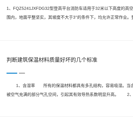
1、FQZ5241JXFDG32型登高平台消防车适用于32米以下高度的高
围内，地面平整坚实，其坡度不大于3°的条件下，均允许正常作业。
驾驶员和操作人员要求相对较高，操作人员必须熟悉车辆结构及功能，
判断建筑保温材料质量好坏的几个标准
1、含湿率 所有的保温材料都具有多孔结构，容易吸湿。当含湿
被空气充满的部分气孔空间，引起其有效导热系数明显升高。 2
接影响，温度提高，材料导热系数上升。 3、松散材料的粒度 常温