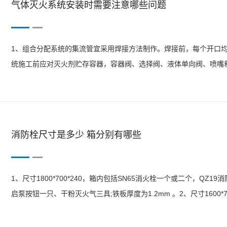
气体灭火系统安装时需要注意哪些问题
1、组合分配系统的集流管宜采用焊接方法制作。焊接前，每个开口
统施工前应对灭火剂贮存容器，容器阀、选择阀、液体单向阀、喷嘴和
统安装前应检查灭火剂贮存容器内的灭火剂充装量与充装压力，并对选
置中的气体...
消防栓尺寸是多少 箱分别有哪些
1、尺寸1800*700*240，箱内包括SN65消火栓一个或二个，Q
启泵按钮一只、干粉灭火气三具;铁板厚度为1.2mm 。2、尺寸1600*
带一盘、启泵按钮一只、kgABC干粉灭火气三具;铁板厚度为1.2mm ;3、