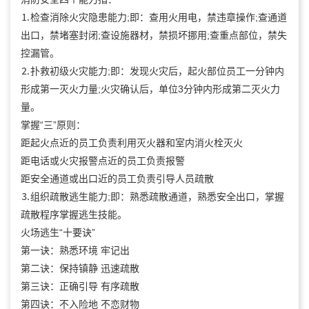
⒈检查消除火灾隐患能力;即：查用火用电，禁违章操作;查通道
出口，禁堵塞封闭;查设施器材，禁损坏挪用;查重点部位，禁失
控漏管。
⒉扑救初级火灾能力;即：发现火灾后，起火部位员工一分钟内
形成第一灭火力量;火灾确认后，单位3分钟内形成第二灭火力
量。
掌握“三”原则：
距起火点近的员工负责利用灭火器和室内消火栓灭火
距电话或火灾报警点近的员工负责报警
距安全通道或出口近的员工负责引导人员疏散
⒊组织疏散逃生能力;即：熟悉疏散通道，熟悉安全出口，掌握
疏散程序掌握逃生技能。
火场逃生“十要诀”
第一诀：熟悉环境 牢记出
第二诀：保持镇静 迅速疏散
第三诀：正确引导 有序疏散
第四诀：不入险地 不恋财物