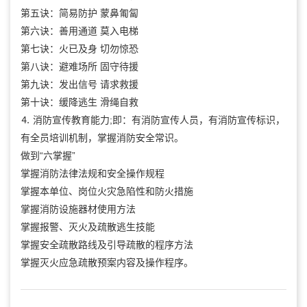
第五诀：简易防护 蒙鼻匍匐
第六诀：善用通道 莫入电梯
第七诀：火已及身 切勿惊恐
第八诀：避难场所 固守待援
第九诀：发出信号 请求救援
第十诀：缓降逃生 滑绳自救
⒋ 消防宣传教育能力;即：有消防宣传人员，有消防宣传标识，
有全员培训机制，掌握消防安全常识。
做到“六掌握”
掌握消防法律法规和安全操作规程
掌握本单位、岗位火灾急陷性和防火措施
掌握消防设施器材使用方法
掌握报警、灭火及疏散逃生技能
掌握安全疏散路线及引导疏散的程序方法
掌握灭火应急疏散预案内容及操作程序。